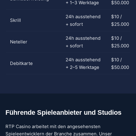
+ 1–3 Werktage
$50.000
24h ausstehend
$10 /
Skrill
+ sofort
$25.000
24h ausstehend
$10 /
Neteller
+ sofort
$25.000
24h ausstehend
$10 /
Debitkarte
+ 2–5 Werktage
$50.000
Führende Spieleanbieter und Studios
RTP Casino arbeitet mit den angesehensten
Spieleentwicklern der Branche zusammen. Unser