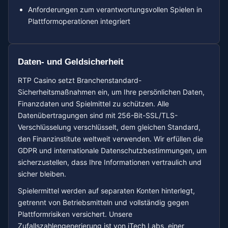
Anforderungen zum verantwortungsvollen Spielen in
Plattformoperationen integriert
Daten- und Geldsicherheit
RTP Casino setzt Branchenstandard-
Sicherheitsmaßnahmen ein, um Ihre persönlichen Daten,
Finanzdaten und Spielmittel zu schützen. Alle
Datenübertragungen sind mit 256-Bit-SSL/TLS-
Verschlüsselung verschlüsselt, dem gleichen Standard,
den Finanzinstitute weltweit verwenden. Wir erfüllen die
GDPR und internationale Datenschutzbestimmungen, um
sicherzustellen, dass Ihre Informationen vertraulich und
sicher bleiben.
Spielermittel werden auf separaten Konten hinterlegt,
getrennt von Betriebsmitteln und vollständig gegen
Plattformrisiken versichert. Unsere
Zufallszahlengenerierung ist von iTech Labs, einer