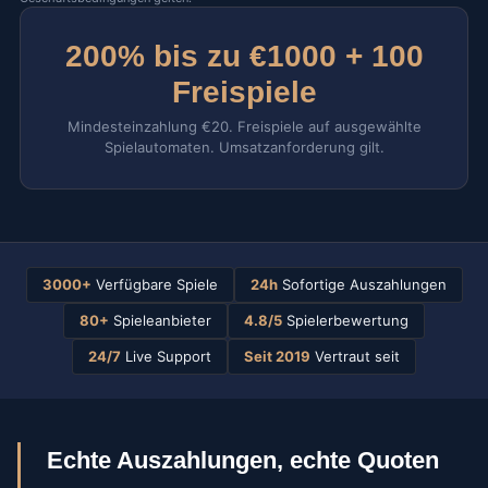
200% bis zu €1000 + 100
Freispiele
Mindesteinzahlung €20. Freispiele auf ausgewählte
Spielautomaten. Umsatzanforderung gilt.
3000+
Verfügbare Spiele
24h
Sofortige Auszahlungen
80+
Spieleanbieter
4.8/5
Spielerbewertung
24/7
Live Support
Seit 2019
Vertraut seit
Echte Auszahlungen, echte Quoten