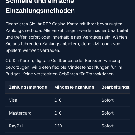
Schnelle und einfache
Einzahlungsmethoden
Finanzieren Sie Ihr RTP Casino-Konto mit Ihrer bevorzugten
Zahlungsmethode. Alle Einzahlungen werden sicher bearbeitet
und treffen sofort oder innerhalb eines Werktages ein. Wählen
Sie aus führenden Zahlungsanbietern, denen Millionen von
Spielern weltweit vertrauen.
Ob Sie Karten, digitale Geldbörsen oder Banküberweisung
bevorzugen, wir bieten flexible Mindesteinzahlungen für Ihr
Budget. Keine versteckten Gebühren für Transaktionen.
Zahlungsmethode
Mindesteinzahlung
Bearbeitungszei
Visa
£10
Sofort
Mastercard
£10
Sofort
PayPal
£20
Sofort