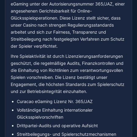
eGaming unter der Autorisierungsnummer 365/JAZ, einer
angesehenen Gerichtsbarkeit für Online-
Glücksspieloperationen. Diese Lizenz stellt sicher, dass
unser Casino nach strengen Regulierungsstandards
arbeitet und sich zur Fairness, Transparenz und
Streitbeilegung nach festgelegten Verfahren zum Schutz
der Spieler verpflichtet.
Ihre Spielaktivität ist durch Lizenzierungsanforderungen
geschützt, die regelmäßige Audits, Finanzkontrollen und
die Einhaltung von Richtlinien zum verantwortungsvollen
Spielen vorschreiben. Die Lizenz bestätigt unser
Engagement, die höchsten Standards zum Spielerschutz
und zur Betriebsintegrität einzuhalten.
Curacao eGaming Lizenz Nr. 365/JAZ
Vollständige Einhaltung internationaler
Glücksspielvorschriften
Drittpartei-Audits und operative Aufsicht
Streitbeilegungs- und Spielerschutzmechanismen