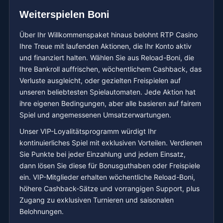
Weiterspielen Boni
Über Ihr Willkommenspaket hinaus belohnt RTP Casino
Ihre Treue mit laufenden Aktionen, die Ihr Konto aktiv
und finanziert halten. Wählen Sie aus Reload-Boni, die
Ihre Bankroll auffrischen, wöchentlichem Cashback, das
Verluste ausgleicht, oder gezielten Freispielen auf
unseren beliebtesten Spielautomaten. Jede Aktion hat
ihre eigenen Bedingungen, aber alle basieren auf fairem
Spiel und angemessenen Umsatzerwartungen.
Unser VIP-Loyalitätsprogramm würdigt Ihr
kontinuierliches Spiel mit exklusiven Vorteilen. Verdienen
Sie Punkte bei jeder Einzahlung und jedem Einsatz,
dann lösen Sie diese für Bonusguthaben oder Freispiele
ein. VIP-Mitglieder erhalten wöchentliche Reload-Boni,
höhere Cashback-Sätze und vorrangigen Support, plus
Zugang zu exklusiven Turnieren und saisonalen
Belohnungen.