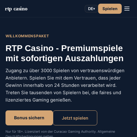
rtp casino
DE
Spielen
▾
WILLKOMMENSPAKET
RTP Casino - Premiumspiele
mit sofortigen Auszahlungen
Zugang zu über 3000 Spielen von vertrauenswürdigen
Anbietern. Spielen Sie mit dem Vertrauen, dass jeder
Gewinn innerhalb von 24 Stunden verarbeitet wird.
Treten Sie tausenden von Spielern bei, die faires und
lizenziertes Gaming genießen.
Bonus sichern
Jetzt spielen
Nur für 18+. Lizenziert von der Curacao Gaming Authority. Allgemeine
Geschäftsbedingungen gelten.