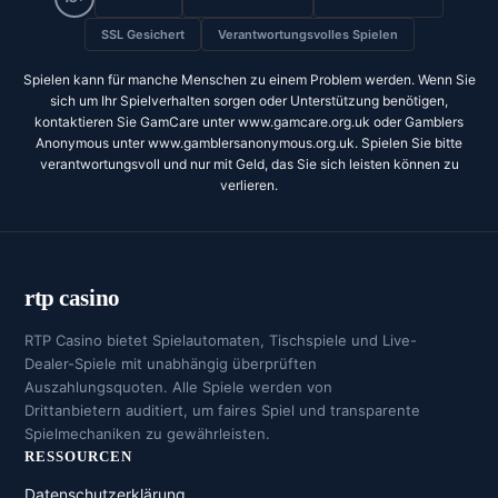
SSL Gesichert
Verantwortungsvolles Spielen
Spielen kann für manche Menschen zu einem Problem werden. Wenn Sie
sich um Ihr Spielverhalten sorgen oder Unterstützung benötigen,
kontaktieren Sie GamCare unter www.gamcare.org.uk oder Gamblers
Anonymous unter www.gamblersanonymous.org.uk. Spielen Sie bitte
verantwortungsvoll und nur mit Geld, das Sie sich leisten können zu
verlieren.
rtp casino
RTP Casino bietet Spielautomaten, Tischspiele und Live-
Dealer-Spiele mit unabhängig überprüften
Auszahlungsquoten. Alle Spiele werden von
Drittanbietern auditiert, um faires Spiel und transparente
Spielmechaniken zu gewährleisten.
RESSOURCEN
Datenschutzerklärung