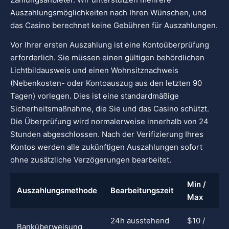
Auszahlungsmöglichkeiten nach Ihren Wünschen, und
das Casino berechnet keine Gebühren für Auszahlungen.
Vor Ihrer ersten Auszahlung ist eine Kontoüberprüfung
erforderlich. Sie müssen einen gültigen behördlichen
Lichtbildausweis und einen Wohnsitznachweis
(Nebenkosten- oder Kontoauszug aus den letzten 90
Tagen) vorlegen. Dies ist eine standardmäßige
Sicherheitsmaßnahme, die Sie und das Casino schützt.
Die Überprüfung wird normalerweise innerhalb von 24
Stunden abgeschlossen. Nach der Verifizierung Ihres
Kontos werden alle zukünftigen Auszahlungen sofort
ohne zusätzliche Verzögerungen bearbeitet.
Min /
Auszahlungsmethode
Bearbeitungszeit
Max
24h ausstehend
$10 /
Banküberweisung