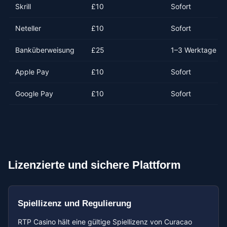
Skrill
£10
Sofort
Neteller
£10
Sofort
Banküberweisung
£25
1–3 Werktage
Apple Pay
£10
Sofort
Google Pay
£10
Sofort
Lizenzierte und sichere Plattform
Spiellizenz und Regulierung
RTP Casino hält eine gültige Spiellizenz von Curacao