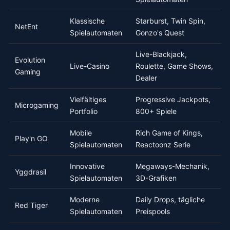
Klassische
Starburst, Twin Spin,
NetEnt
Spielautomaten
Gonzo's Quest
Live-Blackjack,
Evolution
Live-Casino
Roulette, Game Shows,
Gaming
Dealer
Vielfältiges
Progressive Jackpots,
Microgaming
Portfolio
800+ Spiele
Mobile
Rich Game of Kings,
Play'n GO
Spielautomaten
Reactoonz Serie
Innovative
Megaways-Mechanik,
Yggdrasil
Spielautomaten
3D-Grafiken
Moderne
Daily Drops, tägliche
Red Tiger
Spielautomaten
Preispools