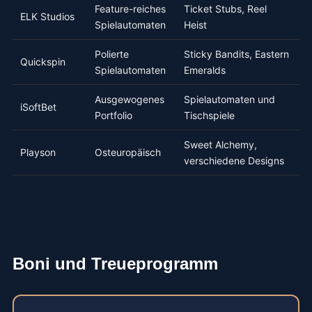
Feature-reiches
Ticket Stubs, Reel
ELK Studios
Spielautomaten
Heist
Polierte
Sticky Bandits, Eastern
Quickspin
Spielautomaten
Emeralds
Ausgewogenes
Spielautomaten und
iSoftBet
Portfolio
Tischspiele
Sweet Alchemy,
Playson
Osteuropäisch
verschiedene Designs
Boni und Treueprogramm